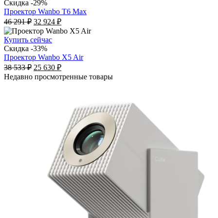
26
499 ₽.
Скидка -29%
931 ₽.
Проектор Wanbo T6 Max
Первоначальная
Текущая
46 291
₽
32 924
₽
цена
цена:
составляла
32
Купить сейчас
46
924 ₽.
Скидка -33%
291 ₽.
Проектор Wanbo X5 Air
Первоначальная
Текущая
38 533
₽
25 630
₽
цена
цена:
Недавно просмотренные товары
составляла
25
38
630 ₽.
533 ₽.