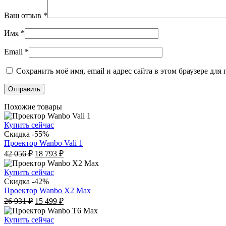
Ваш отзыв
*
Имя
*
Email
*
Сохранить моё имя, email и адрес сайта в этом браузере д
Похожие товары
Купить сейчас
Скидка -55%
Проектор Wanbo Vali 1
Первоначальная
Текущая
42 056
₽
18 793
₽
цена
цена:
составляла
18
Купить сейчас
42
793 ₽.
Скидка -42%
056 ₽.
Проектор Wanbo X2 Max
Первоначальная
Текущая
26 931
₽
15 499
₽
цена
цена:
составляла
15
Купить сейчас