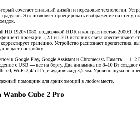
торый сочетает стильный дизайн и передовые технологии. Устр
 градусов. Это позволяет проецировать изображение на стену, п
оездок.
l HD 1920×1080, поддержкой HDR и контрастностью 2000:1. Ярк
эффициент проекции 1,2:1 и LED-источник света обеспечивают с
 корректирует трапецию. Устройство распознает препятствия, вы
упрощает настройку.
тупом к Google Play, Google Assistant и Chromecast. Память — 
ведение с USB — все на борту. Два динамика по 8–10 Вт создают 
5.0, Wi-Fi 2,4/5 ГГц и аудиовыход 3,5 мм. Уровень шума не пр
надежный помощник для ярких эмоций в любом месте.
 Wanbo Cube 2 Pro