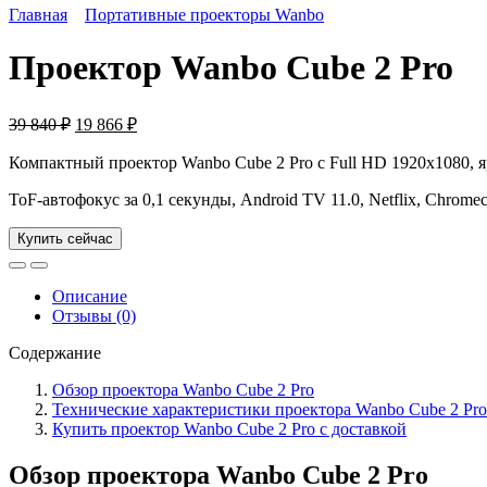
Главная
Портативные проекторы Wanbo
Проектор Wanbo Cube 2 Pro
Первоначальная
Текущая
39 840
₽
19 866
₽
цена
цена:
составляла
19
Компактный проектор Wanbo Cube 2 Pro с Full HD 1920x1080, 
39
866 ₽.
ToF-автофокус за 0,1 секунды, Android TV 11.0, Netflix, Chromeca
840 ₽.
Купить сейчас
Описание
Отзывы (0)
Содержание
Обзор проектора Wanbo Cube 2 Pro
Технические характеристики проектора Wanbo Cube 2 Pro
Купить проектор Wanbo Cube 2 Pro с доставкой
Обзор проектора Wanbo Cube 2 Pro