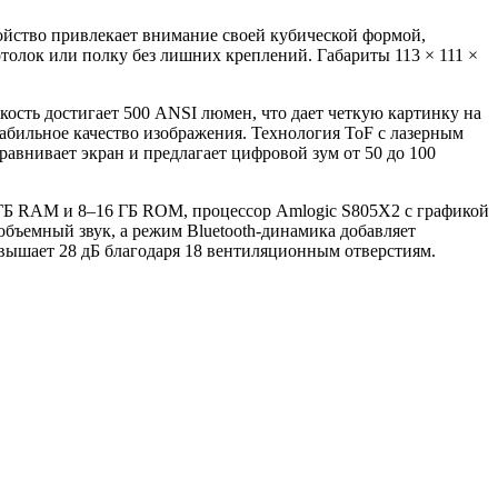
ойство привлекает внимание своей кубической формой,
отолок или полку без лишних креплений. Габариты 113 × 111 ×
ость достигает 500 ANSI люмен, что дает четкую картинку на
табильное качество изображения. Технология ToF с лазерным
равнивает экран и предлагает цифровой зум от 50 до 100
1–2 ГБ RAM и 8–16 ГБ ROM, процессор Amlogic S805X2 с графикой
объемный звук, а режим Bluetooth-динамика добавляет
евышает 28 дБ благодаря 18 вентиляционным отверстиям.